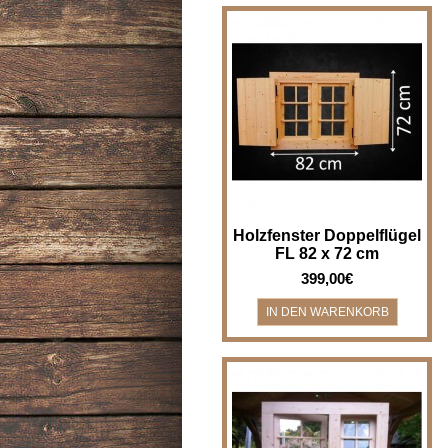
Holzfenster Doppelflügel mit
Fensterläden - Breite x Höhe 82
x 72 cm Holzfenster für z.B.
Gartenh..
Holzfenster Doppelflügel
FL 82 x 72 cm
399,00€
Holzfenster Drehfenster und