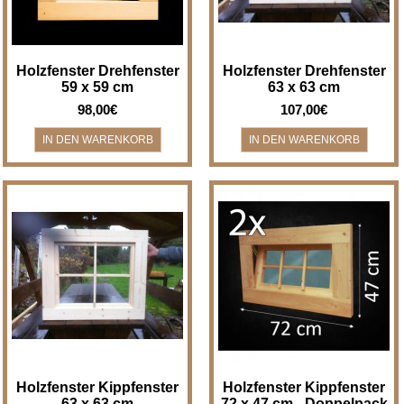
Holzfenster Drehfenster
Holzfenster Drehfenster
59 x 59 cm
63 x 63 cm
98,00€
107,00€
Holzfenster Kippfenster - Breite
2 Stück - Holzfenster
x Höhe 63 x 63 cm
Kippfenster - Breite x Höhe 72 x
Holzfenster/Kippfenster für z.B.
47 cm - im Doppelpack - nur
Bad, Gartenha..
einmal Versa..
Holzfenster Kippfenster
Holzfenster Kippfenster
63 x 63 cm
72 x 47 cm - Doppelpack