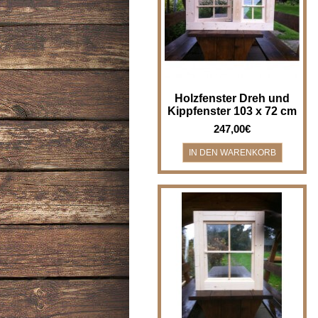
Kippfenster - Breite x Höhe 103
x 72 cm Holzfenster für z.B.
Gartenha..
Holzfenster Dreh und
Kippfenster 103 x 72 cm
247,00€
Holzfenster Kippfenster - Breite
x Höhe 72 x 82 cm
Holzfenster/Kippfenster für z.B.
Bad, Gartenha..