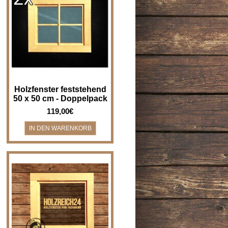
Holzfenster feststehend (nicht
zum Öffnen) - 50 x 50 cm - im
Doppelpack - nur einmal
Versand za..
Holzfenster feststehend
50 x 50 cm - Doppelpack
119,00€
Holzfenster feststehend (nicht
zum Öffnen) - Breite x Höhe
variabel Holzfenster für z.B.
Bad, Gar..