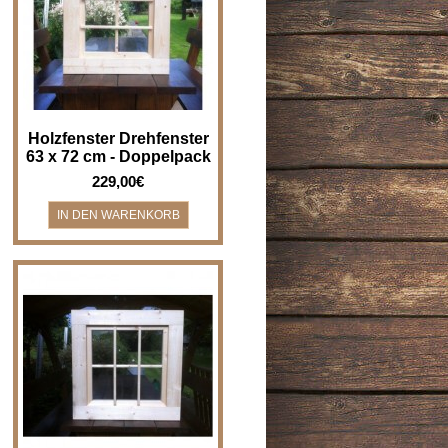
Drehfenster - Breite x Höhe 63 x
72 cm - im Doppelpack - nur ei..
Holzfenster Drehfenster
63 x 72 cm - Doppelpack
229,00€
Holzfenster Kippfenster - Breite
x Höhe 72 x 72 cm
Holzfenster/Kippfenster für z.B.
Bad, Gartenha..