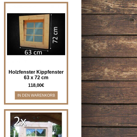
Holzfenster Kippfenster - Breite
x Höhe 63 x 72 cm
Holzfenster/Kippfenster für z.B.
Bad, Gartenha..
Holzfenster Kippfenster
63 x 72 cm
118,00€
2 Stück - Holzfenster