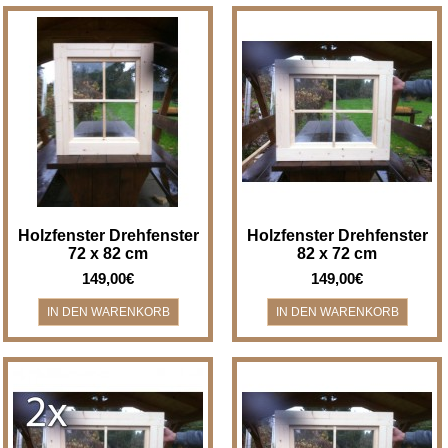
Holzfenster Drehfenster - Breite
Holzfenster Drehfenster - Breite
x Höhe 72 x 82 cm
x Höhe 82 x 72 cm
Holzfenster/Drehfenster für z.B.
Holzfenster/Drehfenster für z.B.
Bad, Gartenha..
Bad, Gartenha..
Holzfenster Drehfenster
Holzfenster Drehfenster
72 x 82 cm
82 x 72 cm
149,00€
149,00€
2 Stück - Holzfenster
Holzfenster Kippfenster - Breite