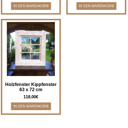
Holzfenster Kippfenster - Breite
x Höhe 63 x 72 cm
Holzfenster/Kippfenster für z.B.
Bad, Gartenha..
Holzfenster Kippfenster
63 x 72 cm
118,00€