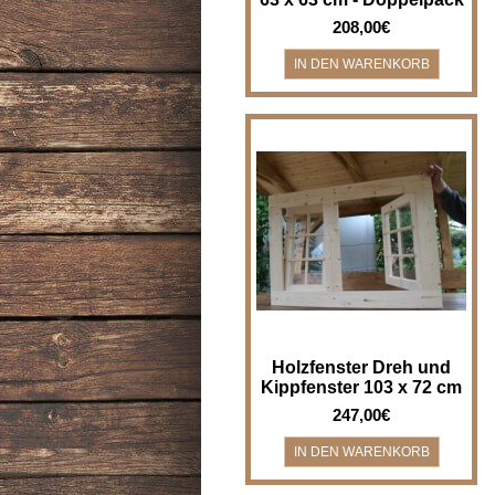
208,00€
Holzfenster Drehfenster und
Kippfenster - Breite x Höhe 103
x 72 cm Holzfenster für z.B.
Gartenha..
Holzfenster Dreh und
Kippfenster 103 x 72 cm
247,00€