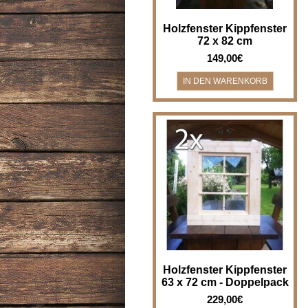
Holzfenster Kippfenster
72 x 82 cm
149,00€
2 Stück - Holzfenster
Kippfenster - Breite x Höhe 63 x
72 cm - im Doppelpack - nur
einmal ..
Holzfenster Kippfenster
63 x 72 cm - Doppelpack
229,00€