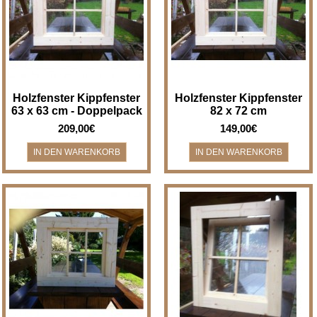
Kippfenster - Breite x Höhe 63 x
x Höhe 82 x 72 cm
63 cm - im Doppelpack - nur ei..
Holzfenster/Kippfenster für z.B.
Bad, Gartenha..
Holzfenster Kippfenster
Holzfenster Kippfenster
63 x 63 cm - Doppelpack
82 x 72 cm
209,00€
149,00€
Holzfenster Kippfenster - Breite
Holzfenster Kippfenster - Breite
x Höhe 72 x 63 cm
x Höhe 63 x 72 cm
Holzfenster/Kippfenster für z.B.
Holzfenster/Kippfenster für z.B.
Bad, Gartenha..
Bad, Gartenha..