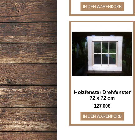
Holzfenster Drehfenster - Breite
x Höhe 72 x 72 cm
Holzfenster/Drehfenster für z.B.
Bad, Gartenha..
Holzfenster Drehfenster
72 x 72 cm
127,00€