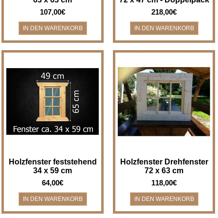
107,00€
218,00€
Holzfenster feststehend (nicht
Holzfenster Drehfenster - Breite
zum Öffnen) - Breite x Höhe 34 x
x Höhe 72 x 63 cm
59 cm Holzfenster für z.B. Bad,
Holzfenster/Drehfenster für z.B.
G..
Bad, Gartenha..
Holzfenster feststehend
Holzfenster Drehfenster
34 x 59 cm
72 x 63 cm
64,00€
118,00€