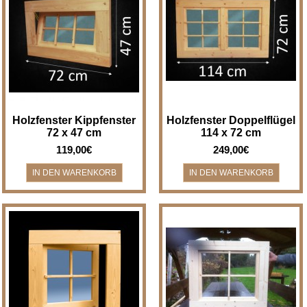
Holzfenster Kippfenster - Breite
Holzfenster Doppelflügel -
x Höhe 72 x 47 cm Holzfenster
Breite x Höhe 114 x 72 cm
für z.B. Bad, Gartenhaus, Laube,
Holzfenster für z.B. Gartenhaus,
N..
Laube, Nebe..
Holzfenster Kippfenster
Holzfenster Doppelflügel
72 x 47 cm
114 x 72 cm
119,00€
249,00€
Holzfenster Drehfenster - Breite
Holzfenster Drehfenster - Breite
x Höhe 59 x 59 cm
x Höhe 63 x 63 cm
Holzfenster/Drehfenster für z.B.
Holzfenster/Drehfenster für z.B.
Bad, Gartenha..
Bad, Gartenha..