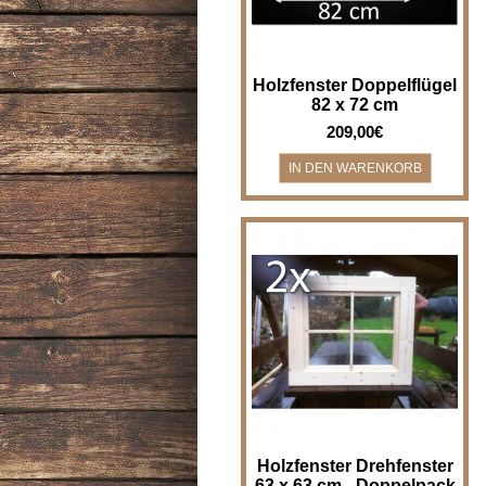
Holzfenster Doppelflügel
82 x 72 cm
209,00€
2 Stück - Holzfenster
Drehfenster - Breite x Höhe 63 x
63 cm - im Doppelpack - nur ei..
Holzfenster Drehfenster
63 x 63 cm - Doppelpack