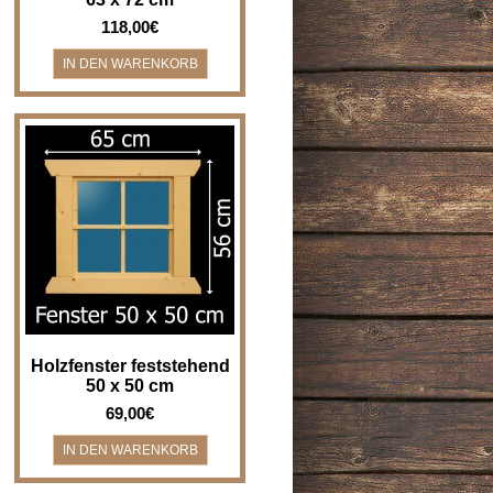
118,00€
Gartenhausfenster, Holzfenster -
50 x 50 cm Feststehend - NICHT
zum Öffnen! Für ein Lochmaß
vo..
Holzfenster feststehend
50 x 50 cm
69,00€