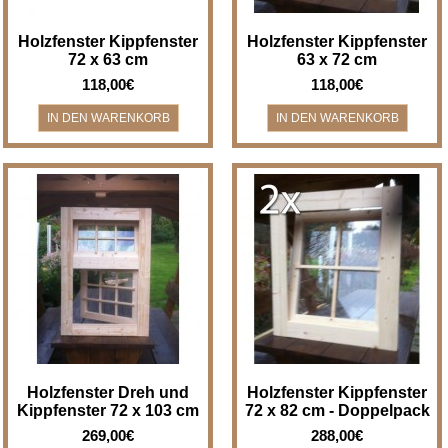
Holzfenster Kippfenster
Holzfenster Kippfenster
72 x 63 cm
63 x 72 cm
118,00€
118,00€
Holzfenster Drehfenster und
2 Stück - Holzfenster
Kippfenster - Breite x Höhe 72 x
Kippfenster - Breite x Höhe 72 x
103 cm Holzfenster für z.B.
82 cm - im Doppelpack -&n..
Gartenha..
Holzfenster Dreh und
Holzfenster Kippfenster
Kippfenster 72 x 103 cm
72 x 82 cm - Doppelpack
269,00€
288,00€