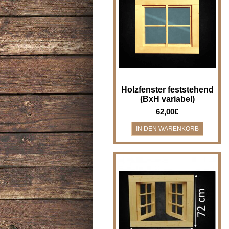
Holzfenster feststehend (nicht
zum Öffnen) - Breite x Höhe
variabel Holzfenster für z.B.
Bad, Gar..
Holzfenster feststehend
(BxH variabel)
62,00€
Holzfenster Doppelflügel -
Breite x Höhe 82 x 72 cm
Holzfenster für z.B. Gartenhaus,
Laube, Neben..