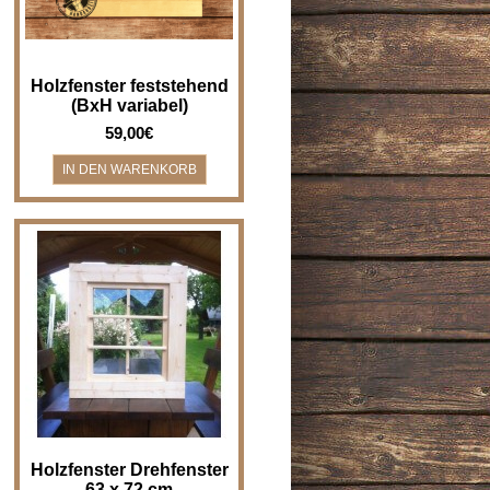
Holzfenster feststehend
(BxH variabel)
59,00€
Holzfenster Drehfenster - Breite
x Höhe 63 x 72 cm
Holzfenster/Drehfenster für z.B.
Bad, Gartenha..
Holzfenster Drehfenster
63 x 72 cm