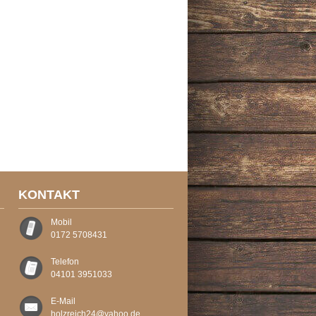
KONTAKT
Mobil
0172 5708431
Telefon
04101 3951033
E-Mail
holzreich24@yahoo.de