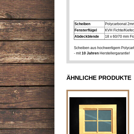
Scheiben
Polycarbonat 2m
Fensterflügel
KVH Fichte/Kiefer,
Abdeckblende
18 x 60/70 mm Fich
Scheiben aus hochwertigem Polycarb
- mit
10 Jahren
Herstellergarantie!
ÄHNLICHE PRODUKTE
Holzfenster feststehend (nicht
zum Öffnen) - Breite x Höhe
variabel Holzfenster für z.B.
Bad, Gar..