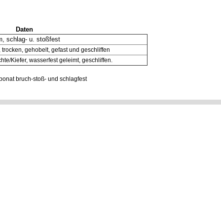
Daten
, schlag- u. stoßfest
m
 trocken, gehobelt, gefast und geschliffen
te/Kiefer, wasserfest geleimt, geschliffen.
onat bruch-stoß- und schlagfest