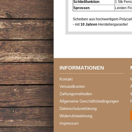
Schließfunktion
1 Stk Fens
Sprossen
Leisten Fi
Scheiben aus hochwertigem Polycarb
- mit
10 Jahren
Herstellergarantie!
INFORMATIONEN
Kontakt
Versandkosten
A
Zahlungsmethoden
Allgemeine Geschäftsbedingungen
Datenschutzerklärung
Widerrufsbelehrung
Impressum