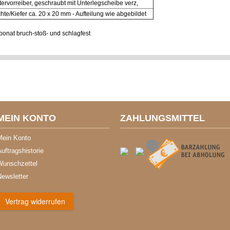
tervorreiber, geschraubt mit Unterlegscheibe verz,
chte/Kiefer ca. 20 x 20 mm - Aufteilung wie abgebildet
onat bruch-stoß- und schlagfest
MEIN KONTO
ZAHLUNGSMITTEL
Mein Konto
uftragshistorie
Wunschzettel
Newsletter
Vertrag widerrufen