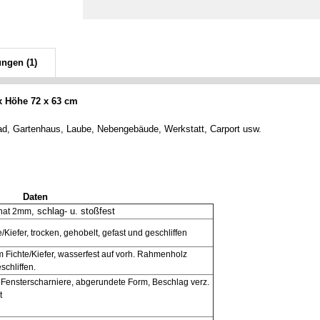
ungen (1)
 x Höhe 72 x 63 cm
Bad, Gartenhaus, Laube, Nebengebäude, Werkstatt, Carport usw.
Daten
, schlag- u. stoßfest
nat 2mm
/Kiefer, trocken, gehobelt, gefast und geschliffen
 Fichte/Kiefer, wasserfest auf vorh. Rahmenholz
schliffen.
. Fensterscharniere, abgerundete Form, Beschlag verz.
t