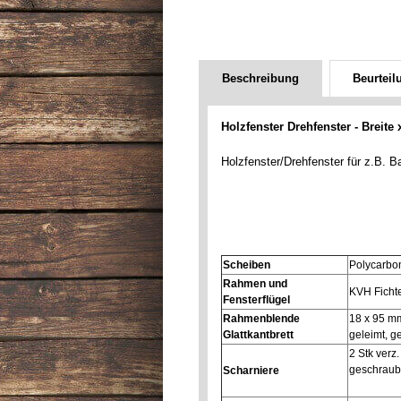
Beschreibung
Beurteil
Holzfenster Drehfenster - Breite
Holzfenster/Drehfenster für z.B. 
Scheiben
Polycarbo
Rahmen und
KVH Fichte
Fensterflügel
Rahmenblende
18 x 95 mm
Glattkantbrett
geleimt, ge
2 Stk verz
geschraub
Scharniere