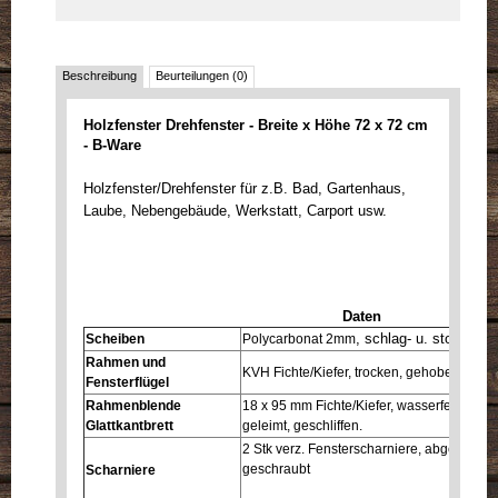
Beschreibung
Beurteilungen (0)
Holzfenster Drehfenster - Breite x Höhe 72 x 72 cm
- B-Ware
Holzfenster/Drehfenster für z.B. Bad, Gartenhaus,
Laube, Nebengebäude, Werkstatt, Carport usw.
Daten
, schlag- u. stoßfest
Scheiben
Polycarbonat 2mm
Rahmen und
KVH Fichte/Kiefer, trocken, gehobelt, gefas
Fensterflügel
Rahmenblende
18 x 95 mm Fichte/Kiefer, wasserfest auf
Glattkantbrett
geleimt, geschliffen.
2 Stk verz. Fensterscharniere, abgerundet
geschraubt
Scharniere