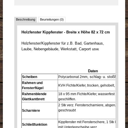
Beschreibung
Beurteilungen (0)
Holzfenster Kippfenster - Breite x Höhe 82 x 72 cm
Holzfenster/Kippfenster für z.B. Bad, Gartenhaus,
Laube, Nebengebäude, Werkstatt, Carport usw.
Daten
, schlag- u. stoßfest
Scheiben
Polycarbonat 2mm
Rahmen und
KVH Fichte/Kiefer, trocken, gehobelt, gefast 
Fensterflügel
Rahmenblende
18 x 95 mm Fichte/Kiefer, wasserfest auf vor
Glattkantbrett
geschliffen.
2 Stk verz. Fensterscharniere, abgerundete 
geschraubt
Scharniere
Kippfenster mit Fensterschere, 1 Stk Fenster
Schließfunktion
mit Unterlegscheibe verz,