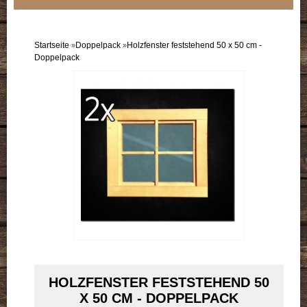
Sortiment
Einzelflügel
Startseite
Doppelpack
Holzfenster feststehend 50 x 50 cm -
»
»
Doppelpack
Doppelflügel
B-Ware
Doppelpack
HOLZFENSTER FESTSTEHEND 50
X 50 CM - DOPPELPACK