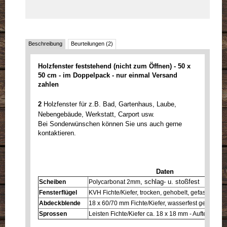
Beschreibung
Beurteilungen (2)
Holzfenster feststehend (nicht zum Öffnen) - 50 x
50 cm
- im Doppelpack - nur einmal Versand
zahlen
2
Holzfenster für z.B. Bad, Gartenhaus, Laube,
Nebengebäude, Werkstatt, Carport usw.
Bei Sonderwünschen können Sie uns auch gerne
kontaktieren.
Daten
, schlag- u. stoßfest
Scheiben
Polycarbonat 2mm
Fensterflügel
KVH Fichte/Kiefer, trocken, gehobelt, gefast und ge
Abdeckblende
18 x 60/70 mm Fichte/Kiefer, wasserfest geleimt, ge
Sprossen
Leisten Fichte/Kiefer ca. 18 x 18 mm - Aufteilung 