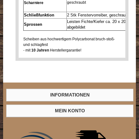
geschraubt
Scharniere
Schließfunktion
2 Stk Fenstervorreiber, geschraubt mit 
Leisten Fichte/Kiefer ca. 20 x 20 mm - A
Sprossen
abgebildet
Scheiben aus hochwertigem Polycarbonat bruch-stoß-
und schlagfest
- mit
10 Jahren
Herstellergarantie!
INFORMATIONEN
MEIN KONTO