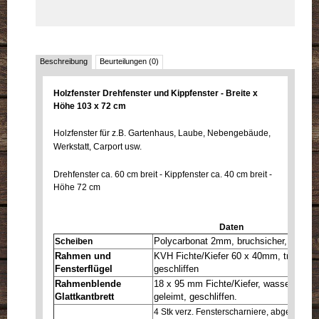
Beschreibung
Beurteilungen (0)
Holzfenster Drehfenster und Kippfenster - Breite x
Höhe 103 x 72 cm
Holzfenster für z.B. Gartenhaus, Laube, Nebengebäude,
Werkstatt, Carport usw.
Drehfenster ca. 60 cm breit - Kippfenster ca. 40 cm breit -
Höhe 72 cm
Daten
Polycarbonat 2mm, bruchsicher, schlag-
Scheiben
Rahmen und
KVH Fichte/Kiefer 60 x 40mm, trocken, 
Fensterflügel
geschliffen
Rahmenblende
18 x 95 mm Fichte/Kiefer, wasserfest a
Glattkantbrett
geleimt, geschliffen.
4 Stk verz. Fensterscharniere, abgerundet