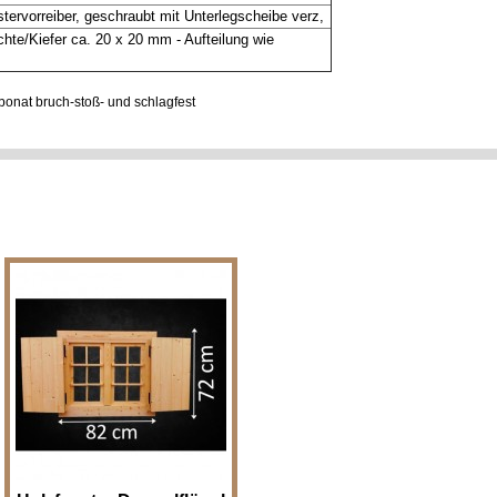
tervorreiber, geschraubt mit Unterlegscheibe verz,
chte/Kiefer ca. 20 x 20 mm - Aufteilung wie
onat bruch-stoß- und schlagfest
Holzfenster Doppelflügel mit
Fensterläden - Breite x Höhe 82
x 72 cm Holzfenster für z.B.
Gartenh..