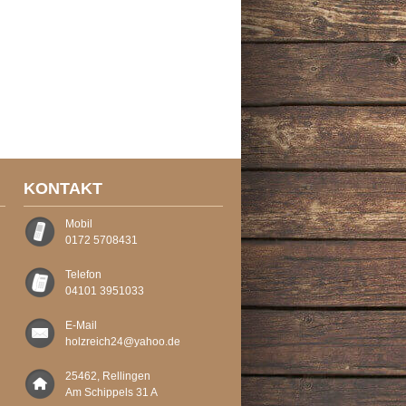
KONTAKT
Mobil
0172 5708431
Telefon
04101 3951033
E-Mail
holzreich24@yahoo.de
25462, Rellingen
Am Schippels 31 A