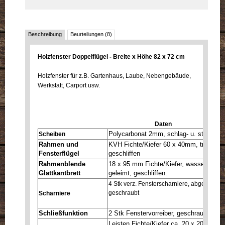
Beschreibung
Beurteilungen (8)
Holzfenster Doppelflügel - Breite x Höhe 82 x 72 cm
Holzfenster für z.B. Gartenhaus, Laube, Nebengebäude,
Werkstatt, Carport usw.
Daten
Polycarbonat 2mm, schlag- u. stoßfest
Scheiben
Rahmen und
KVH Fichte/Kiefer 60 x 40mm, trocken, 
Fensterflügel
geschliffen
Rahmenblende
18 x 95 mm Fichte/Kiefer, wasserfest a
Glattkantbrett
geleimt, geschliffen.
4 Stk verz. Fensterscharniere, abgerundet
geschraubt
Scharniere
Schließfunktion
2 Stk Fenstervorreiber, geschraubt mit 
Leisten Fichte/Kiefer ca. 20 x 20 mm - A