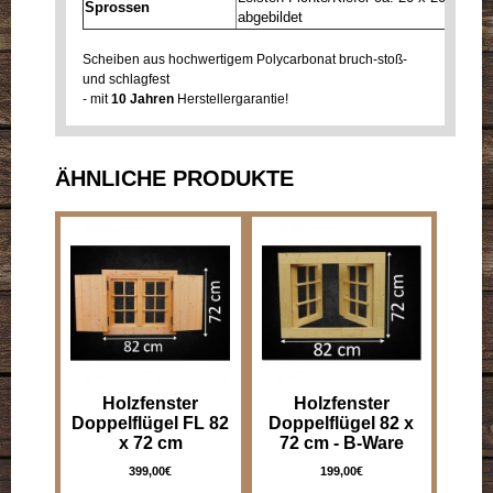
Sprossen
abgebildet
Scheiben aus hochwertigem Polycarbonat bruch-stoß-
und schlagfest
- mit
10 Jahren
Herstellergarantie!
ÄHNLICHE PRODUKTE
Holzfenster
Holzfenster
Doppelflügel FL 82
Doppelflügel 82 x
x 72 cm
72 cm - B-Ware
399,00€
199,00€