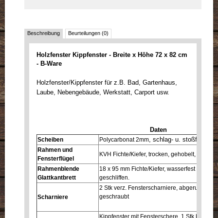
Beschreibung
Beurteilungen (0)
Holzfenster Kippfenster - Breite x Höhe 72 x 82 cm
- B-Ware
Holzfenster/Kippfenster für z.B. Bad, Gartenhaus,
Laube, Nebengebäude, Werkstatt, Carport usw.
Daten
, schlag- u. stoßfest
Scheiben
Polycarbonat 2mm
Rahmen und
KVH Fichte/Kiefer, trocken, gehobelt, gefast 
Fensterflügel
Rahmenblende
18 x 95 mm Fichte/Kiefer, wasserfest auf vor
Glattkantbrett
geschliffen.
2 Stk verz. Fensterscharniere, abgerundete 
geschraubt
Scharniere
Kippfenster mit Fensterschere, 1 Stk Fenster