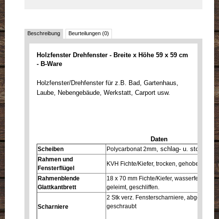
Beschreibung
Beurteilungen (0)
Holzfenster Drehfenster - Breite x Höhe 59 x 59 cm
- B-Ware
Holzfenster/Drehfenster für z.B. Bad, Gartenhaus,
Laube, Nebengebäude, Werkstatt, Carport usw.
Daten
, schlag- u. stoßfest
Scheiben
Polycarbonat 2mm
Rahmen und
KVH Fichte/Kiefer, trocken, gehobelt, gefas
Fensterflügel
Rahmenblende
18 x 70 mm Fichte/Kiefer, wasserfest auf
Glattkantbrett
geleimt, geschliffen.
2 Stk verz. Fensterscharniere, abgerundet
geschraubt
Scharniere