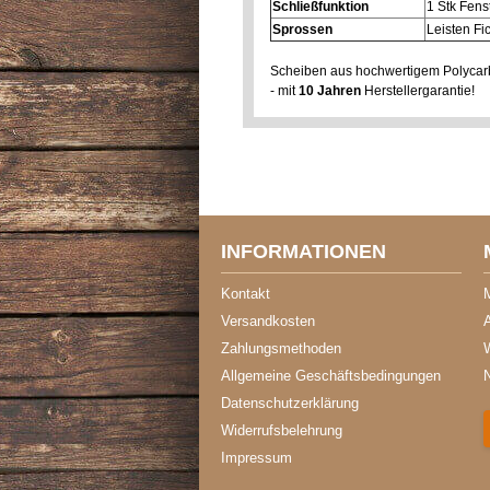
Schließfunktion
1 Stk Fens
Sprossen
Leisten Fi
Scheiben aus hochwertigem Polycarb
- mit
10 Jahren
Herstellergarantie!
INFORMATIONEN
Kontakt
Versandkosten
A
Zahlungsmethoden
Allgemeine Geschäftsbedingungen
Datenschutzerklärung
Widerrufsbelehrung
Impressum