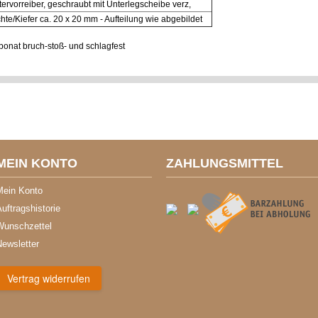
tervorreiber, geschraubt mit Unterlegscheibe verz,
chte/Kiefer ca. 20 x 20 mm - Aufteilung wie abgebildet
onat bruch-stoß- und schlagfest
MEIN KONTO
ZAHLUNGSMITTEL
Mein Konto
uftragshistorie
Wunschzettel
Newsletter
Vertrag widerrufen