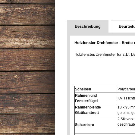
Beschreibung
Beurteil
Holzfenster Drehfenster - Breite
Holzfenster/Drehfenster für z.B. 
Scheiben
Polycarbo
Rahmen und
KVH Fichte
Fensterflügel
Rahmenblende
18 x 95 mm
Glattkantbrett
geleimt, ge
2 Stk verz
geschraub
Scharniere