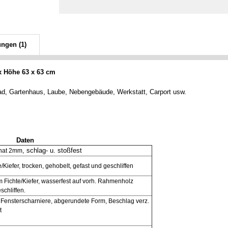
ungen (1)
 x Höhe 63 x 63 cm
Bad, Gartenhaus, Laube, Nebengebäude, Werkstatt, Carport usw.
Daten
, schlag- u. stoßfest
nat 2mm
/Kiefer, trocken, gehobelt, gefast und geschliffen
 Fichte/Kiefer, wasserfest auf vorh. Rahmenholz
schliffen.
. Fensterscharniere, abgerundete Form, Beschlag verz.
t