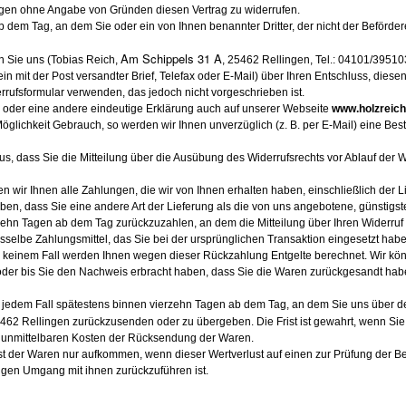
agen ohne Angabe von Gründen diesen Vertrag zu widerrufen.
ab dem Tag, an dem Sie oder ein von Ihnen benannter Dritter, der nicht der Beförde
Am Schippels 31 A
 Sie uns (Tobias Reich,
, 25462 Rellingen, Tel.: 04101/3951
 ein mit der Post versandter Brief, Telefax oder E-Mail) über Ihren Entschluss, diese
rufsformular verwenden, das jedoch nicht vorgeschrieben ist.
 oder eine andere eindeutige Erklärung auch auf unserer Webseite
www.holzreich
öglichkeit Gebrauch, so werden wir Ihnen unverzüglich (z. B. per E-Mail) eine Be
aus, dass Sie die Mitteilung über die Ausübung des Widerrufsrechts vor Ablauf der W
n wir Ihnen alle Zahlungen, die wir von Ihnen erhalten haben, einschließlich der 
eben, dass Sie eine andere Art der Lieferung als die von uns angebotene, günstigs
ehn Tagen ab dem Tag zurückzuzahlen, an dem die Mitteilung über Ihren Widerruf 
elbe Zahlungsmittel, das Sie bei der ursprünglichen Transaktion eingesetzt habe
in keinem Fall werden Ihnen wegen dieser Rückzahlung Entgelte berechnet. Wir kö
der bis Sie den Nachweis erbracht haben, dass Sie die Waren zurückgesandt hab
jedem Fall spätestens binnen vierzehn Tagen ab dem Tag, an dem Sie uns über den
5462 Rellingen zurückzusenden oder zu übergeben. Die Frist ist gewahrt, wenn Sie 
e unmittelbaren Kosten der Rücksendung der Waren.
st der Waren nur aufkommen, wenn dieser Wertverlust auf einen zur Prüfung der B
gen Umgang mit ihnen zurückzuführen ist.