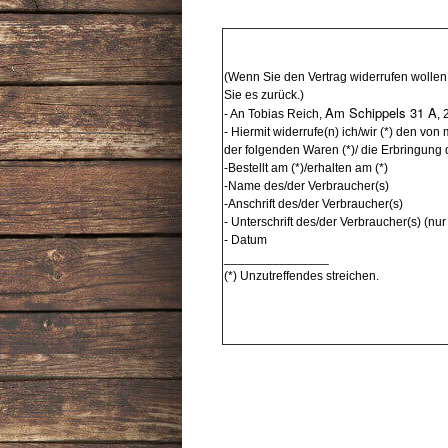
(Wenn Sie den Vertrag widerrufen wollen,
Sie es zurück.)
Am Schippels 31 A
- An Tobias Reich,
,
- Hiermit widerrufe(n) ich/wir (*) den vo
der folgenden Waren (*)/ die Erbringung 
-Bestellt am (*)/erhalten am (*)
-Name des/der Verbraucher(s)
-Anschrift des/der Verbraucher(s)
- Unterschrift des/der Verbraucher(s) (nur
- Datum
_______________
(*) Unzutreffendes streichen.