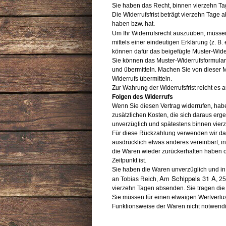
Sie haben das Recht, binnen vierzehn T
Die Widerrufsfrist beträgt vierzehn Tage 
haben bzw. hat.
Um Ihr Widerrufsrecht auszuüben, müssen
mittels einer eindeutigen Erklärung (z. B.
können dafür das beigefügte Muster-Wider
Sie können das Muster-Widerrufsformular
und übermitteln. Machen Sie von dieser M
Widerrufs übermitteln.
Zur Wahrung der Widerrufsfrist reicht es 
Folgen des Widerrufs
Wenn Sie diesen Vertrag widerrufen, habe
zusätzlichen Kosten, die sich daraus erg
unverzüglich und spätestens binnen vierz
Für diese Rückzahlung verwenden wir dass
ausdrücklich etwas anderes vereinbart; 
die Waren wieder zurückerhalten haben o
Zeitpunkt ist.
Sie haben die Waren unverzüglich und in 
Am Schippels 31 A
an Tobias Reich,
, 2
vierzehn Tagen absenden. Sie tragen di
Sie müssen für einen etwaigen Wertverlu
Funktionsweise der Waren nicht notwendi